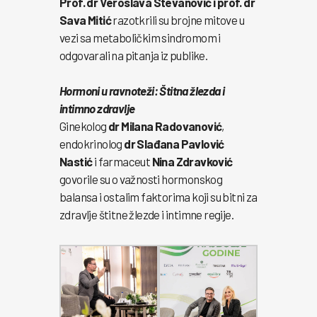
Prof. dr Veroslava Stevanović i prof. dr
Sava Mitić
razotkrili su brojne mitove u
vezi sa metaboličkim sindromom i
odgovarali na pitanja iz publike.
Hormoni u ravnoteži: Štitna žlezda i
intimno zdravlje
Ginekolog
dr Milana Radovanović
,
endokrinolog
dr Slađana Pavlović
Nastić
i farmaceut
Nina Zdravković
govorile su o važnosti hormonskog
balansa i ostalim faktorima koji su bitni za
zdravlje štitne žlezde i intimne regije.