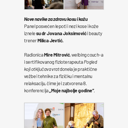
Nove navike za zdravu kosu i kožu
Panel posvećen lepoti i nezi kose i kože
iznele
su dr Jovana Joksimović
i beauty
trener
Milica Jevtić.
Radionica
Mire Mitrović
, welbing couch-a
i sertifikovanog fizioterapeuta
Pogled
koji otključava vrat
donela je praktične
vežbe i tehnike za fizičku i mentalnu
relaksaciju, čime je i zatvorena 8.
konferencija
„Moje najbolje godine“
.