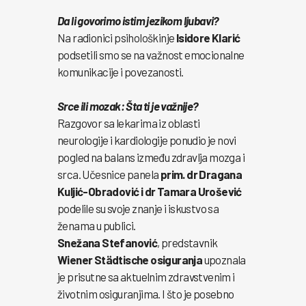
Da li govorimo istim jezikom ljubavi?
Na radionici psihološkinje
Isidore Klarić
podsetili smo se na važnost emocionalne
komunikacije i povezanosti.
Srce ili mozak: Šta ti je važnije?
Razgovor sa lekarima iz oblasti
neurologije i kardiologije ponudio je novi
pogled na balans između zdravlja mozga i
srca. Učesnice panela
prim. dr Dragana
Kuljić-Obradović i dr Tamara Urošević
podelile su svoje znanje i iskustvo sa
ženama u publici.
Snežana Stefanović
, predstavnik
Wiener Städtische osiguranja
upoznala
je prisutne sa aktuelnim zdravstvenim i
životnim osiguranjima. I što je posebno