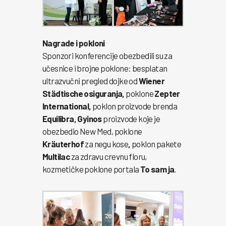
Nagrade i pokloni
Sponzori konferencije obezbedili su za
učesnice i brojne poklone: besplatan
ultrazvučni pregled dojke od
Wiener
Städtische osiguranja,
poklone
Zepter
International,
poklon proizvode brenda
Equilibra,
Gyinos
proizvode koje je
obezbedio New Med, poklone
Kräuterhof
za negu kose
,
poklon pakete
Multilac
za zdravu crevnu floru,
kozmetičke poklone portala
To sam ja
.