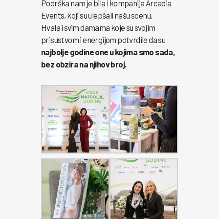
Podrška nam je bila i kompanija Arcadia
Events, koji su ulepšali našu scenu.
Hvala i svim damama koje su svojim
prisustvom i energijom potvrdile da su
najbolje godine one u kojima smo sada,
bez obzira na njihov broj.