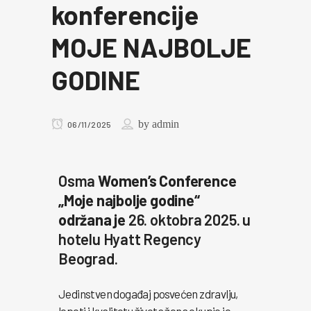
konferencije
MOJE NAJBOLJE
GODINE
by
admin
06/11/2025
Osma
Women’s Conference
„Moje najbolje godine“
održana je
26. oktobra 2025. u
hotelu Hyatt Regency
Beograd.
Jedinstven događaj posvećen zdravlju,
lepoti i kvalitetu života žena okupio je