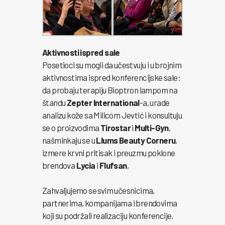
Aktivnosti ispred sale
Posetioci su mogli da učestvuju i u brojnim
aktivnostima ispred konferencijske sale:
da probaju terapiju Bioptron lampom na
štandu
Zepter International
-a, urade
analizu kože sa Milicom Jevtić i konsultuju
se o proizvodima
Tirostar
i
Multi-Gyn
,
našminkaju se u
Llums Beauty Corneru
,
izmere krvni pritisak i preuzmu poklone
brendova
Lycia
i
Flufsan
,
Zahvaljujemo se svim učesnicima,
partnerima, kompanijama i brendovima
koji su podržali realizaciju konferencije.