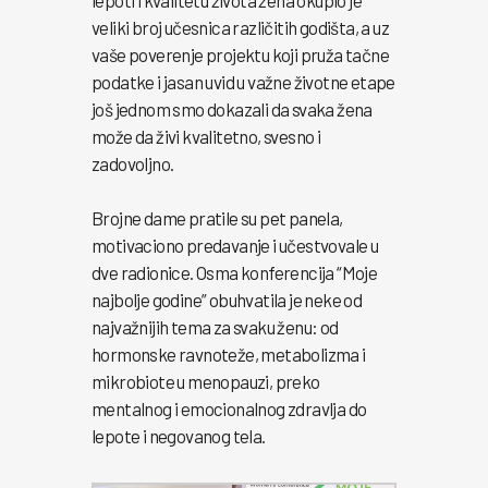
veliki broj učesnica različitih godišta, a uz
vaše poverenje projektu koji pruža tačne
podatke i jasan uvid u važne životne etape
još jednom smo dokazali da svaka žena
može da živi kvalitetno, svesno i
zadovoljno.
Brojne dame pratile su pet panela,
motivaciono predavanje i učestvovale u
dve radionice. Osma konferencija “Moje
najbolje godine” obuhvatila je neke od
najvažnijih tema za svaku ženu: od
hormonske ravnoteže, metabolizma i
mikrobiote u menopauzi, preko
mentalnog i emocionalnog zdravlja do
lepote i negovanog tela.