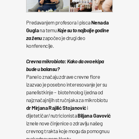
Predavanjem profesora i pisca
Nenada
Gugla
na temu
Koje su to najbolje godine
za ženu
započeo je drugi deo
konferencije.
Crevna mikrobiota: Kako da ova ekipa
bude u balansu?
Panel o značaju zdrave crevne flore
izazvao je posebno interesovanje jer su
panelistkinje – biotehnolog i jedna od
najznačajnijih stručnjaka za mikrobiotu
dr Mirjana Rajilić Stojanović
i
dijetetičar/nutricionista
Biljana Gavović
iznele nove činjenice o zdravlju našeg
crevnog trakta koje mogu da pomognu u
svakodnevnom životu.