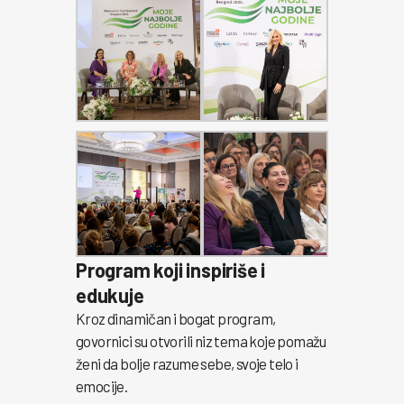
Program koji inspiriše i
edukuje
Kroz dinamičan i bogat program,
govornici su otvorili niz tema koje pomažu
ženi da bolje razume sebe, svoje telo i
emocije.